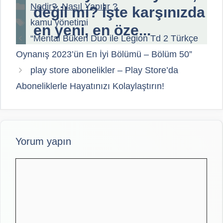
Kategoriler
Nedir?, Nasıl Yapılır ?
değil mi? İşte karşınızda
Etiketler
kamu yönetimi
en yeni, en öze...
“Mental Büken Duo ile Legion Td 2 Türkçe
Oynanış 2023’ün En İyi Bölümü – Bölüm 50”
play store abonelikler – Play Store’da
Aboneliklerle Hayatınızı Kolaylaştırın!
Yorum yapın
Yorum