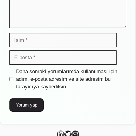
İsim
E-
posta
İnternet
Daha sonraki yorumlarımda kullanılması için
sitesi
adım, e-posta adresim ve site adresim bu
tarayıcıya kaydedilsin.
Can Kütahya Linkedin
Can Kütahya Twitter
Can Kütahya Mail