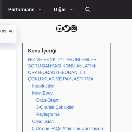
Performans
Diğer
Can Kütahya Linkedin
Can Kütahya Twitter
Can Kütahya Mail
kası ve
Konu İçeriği
HIZ VE RENK TYT PROBLEMLER
SORU BANKASI KONU ANLATIM:
ORAN-ORANTI-3-ORANTILI
ÇOKLUKLAR VE PAYLAŞTIRMA
Introduction
Main Body
Oran-Orantı
3-Orantılı Çokluklar
Paylaştırma
Conclusion
5 Unique FAQs After The Conclusion