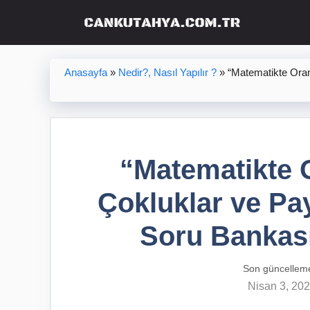
İçeriğe
atla
Anasayfa
»
Nedir?, Nasıl Yapılır ?
»
“Matematikte Oran
“Matematikte O
Çokluklar ve Pa
Soru Bankası
Son güncellem
Nisan 3, 20