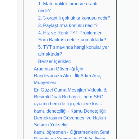
1. Matematikte oran ve orantı
nedir?
2. 3-orantılı çokluklar konusu nedir?
3. Paylaştırma konusu nedir?
4. Hiz ve Renk TYT Problemler
Soru Bankası neler sunmaktadır?
5. TYT sınavında hangi konular yer
almaktadır?
Benzer İçerikler:
Aracınızın Güvenliği İçin
Randevunuzu Alın - İlk Adım Araç
Muayenesi
En Güzel Cuma Mesajları Videolu &
Resimli Dualı Bu başlık, hem SEO
uyumlu hem de ilgi çekici ve kıs...
kamu denetçiliği - Kamu Denetçiliği:
Demokrasinin Güvencesi ve Halkın
Sesinin Yükselişi
kamu öğretmen - Öğretmenlerin Sınıf
Dışında da Yapmakta Olduğu İlginç