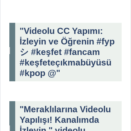
"Videolu CC Yapımı:
İzleyin ve Öğrenin #fyp
シ #keşfet #fancam
#keşfeteçıkmabüyüsü
#kpop @"
"Meraklılarına Videolu
Yapılışı! Kanalımda
İzleyin " videolu