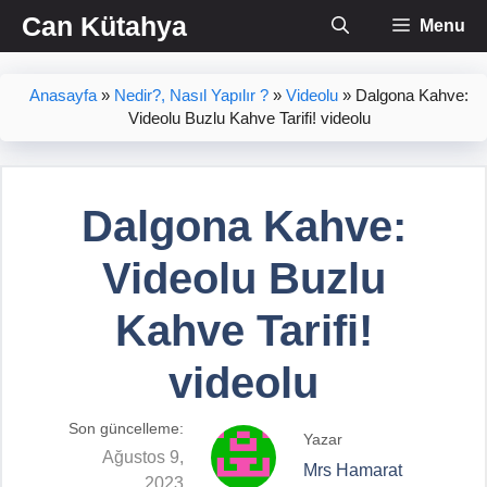
İçeriğe
Can Kütahya
Menu
atla
Anasayfa
»
Nedir?, Nasıl Yapılır ?
»
Videolu
»
Dalgona Kahve:
Videolu Buzlu Kahve Tarifi! videolu
Dalgona Kahve:
Videolu Buzlu
Kahve Tarifi!
videolu
Son güncelleme:
Yazar
Ağustos 9,
Mrs Hamarat
2023