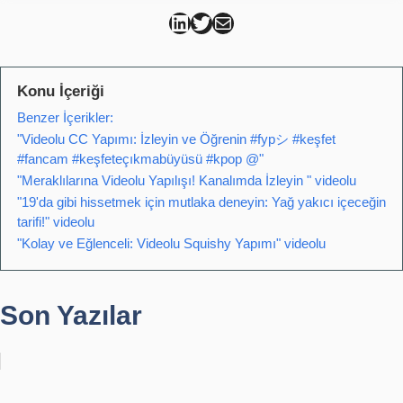
Can Kütahya Linkedin
Can Kütahya Twitter
Can Kütahya Mail
Konu İçeriği
Benzer İçerikler:
"Videolu CC Yapımı: İzleyin ve Öğrenin #fypシ #keşfet
#fancam #keşfeteçıkmabüyüsü #kpop @"
"Meraklılarına Videolu Yapılışı! Kanalımda İzleyin " videolu
"19'da gibi hissetmek için mutlaka deneyin: Yağ yakıcı içeceğin
tarifi!" videolu
"Kolay ve Eğlenceli: Videolu Squishy Yapımı" videolu
Son Yazılar