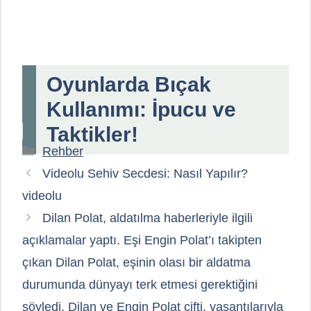
Oyunlarda Bıçak
Kullanımı: İpucu ve
Taktikler!
Kategoriler
Rehber
Videolu Sehiv Secdesi: Nasıl Yapılır?
videolu
Dilan Polat, aldatılma haberleriyle ilgili
açıklamalar yaptı. Eşi Engin Polat’ı takipten
çıkan Dilan Polat, eşinin olası bir aldatma
durumunda dünyayı terk etmesi gerektiğini
söyledi. Dilan ve Engin Polat çifti, yaşantılarıyla