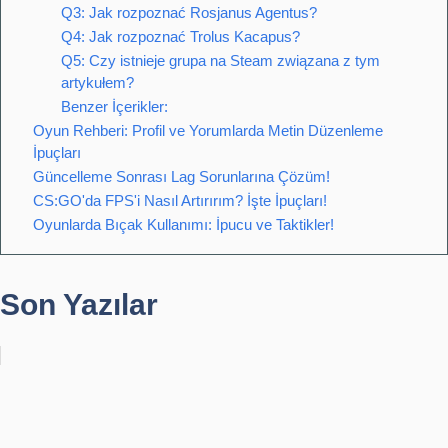
Q3: Jak rozpoznać Rosjanus Agentus?
Q4: Jak rozpoznać Trolus Kacapus?
Q5: Czy istnieje grupa na Steam związana z tym
artykułem?
Benzer İçerikler:
Oyun Rehberi: Profil ve Yorumlarda Metin Düzenleme
İpuçları
Güncelleme Sonrası Lag Sorunlarına Çözüm!
CS:GO'da FPS'i Nasıl Artırırım? İşte İpuçları!
Oyunlarda Bıçak Kullanımı: İpucu ve Taktikler!
Son Yazılar