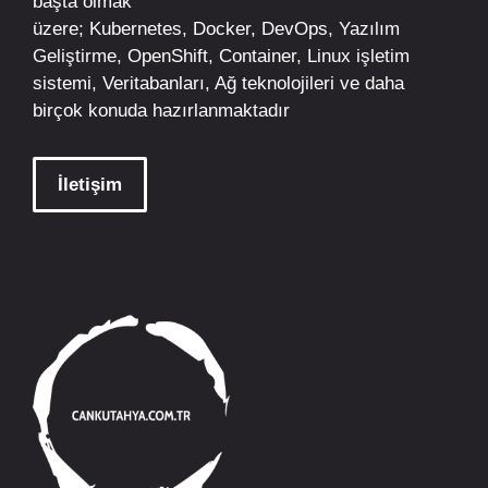
başta olmak
üzere;
Kubernetes
,
Docker,
DevOps
, Yazılım
Geliştirme,
OpenShift
,
Container
,
Linux
işletim
sistemi, Veritabanları, Ağ teknolojileri ve daha
birçok konuda hazırlanmaktadır
İletişim