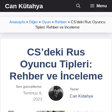
İçeriğe
Can Kütahya
Menu
atla
Anasayfa
»
Diğer
»
Oyun
»
Rehber
»
CS’deki Rus Oyuncu
Tipleri: Rehber ve İnceleme
CS’deki Rus
Oyuncu Tipleri:
Rehber ve İnceleme
Son güncelleme:
Yazar
Temmuz 9,
Can Kütahya
2023