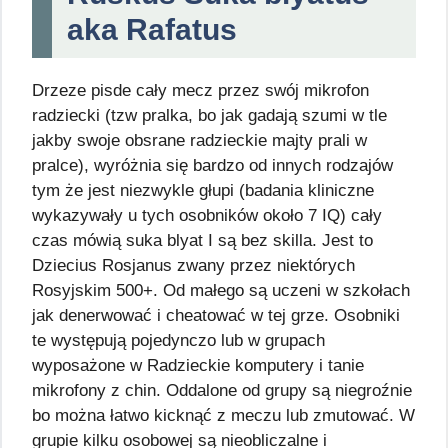
aka Rafatus
Drzeze pisde cały mecz przez swój mikrofon
radziecki (tzw pralka, bo jak gadają szumi w tle
jakby swoje obsrane radzieckie majty prali w
pralce), wyróżnia się bardzo od innych rodzajów
tym że jest niezwykle głupi (badania kliniczne
wykazywały u tych osobników około 7 IQ) cały
czas mówią suka blyat I są bez skilla. Jest to
Dziecius Rosjanus zwany przez niektórych
Rosyjskim 500+. Od małego są uczeni w szkołach
jak denerwować i cheatować w tej grze. Osobniki
te występują pojedynczo lub w grupach
wyposażone w Radzieckie komputery i tanie
mikrofony z chin. Oddalone od grupy są niegroźnie
bo można łatwo kicknąć z meczu lub zmutować. W
grupie kilku osobowej są nieobliczalne i