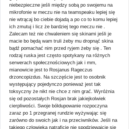
niebezpieczne jeśli między sobą po swojemu na
mikrofonie w meczu nie na teamspeaku lepiej się
nie wtrącaj bo ciebie dojadą a po co to komu lepiej
ich zmutuj i licz że bardziej tego meczu nie .
Zalecam też nie chwaleniem się skinami jeśli je
macie bo będą wam truli żeby mu dropnąć skina
bądź pomachać nim przed ryjem żeby się . Ten
rodzaj ruska jest często spotykany na różnych
serwerach społecznościowych jak i mm,
mianowicie jest to Rosjanus Rageczus
drzoncopizdus. Na szczęście jest to osobnik
występujący pojedynczo ponieważ jest tak
toksyczny że nikt nie chce z nim grać. Wyróżnia
się od pozostałych Rosjan brak jakiejkolwiek
cierpliwości. Swoje bóldupowanie rozpoczyna
zaraz po 1 przegranej rundzie wyżywając się
zarówno do swoich jak i na przeciwników. Jeśli na
takiego człowieka natraficie nie spodziewajcie się