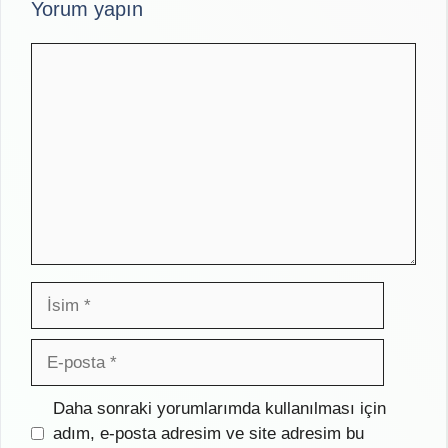
Yorum yapın
Yorum
İsim
E-
posta
İnternet
Daha sonraki yorumlarımda kullanılması için
sitesi
adım, e-posta adresim ve site adresim bu