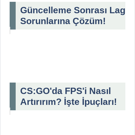
Güncelleme Sonrası Lag
Sorunlarına Çözüm!
CS:GO'da FPS'i Nasıl
Artırırım? İşte İpuçları!