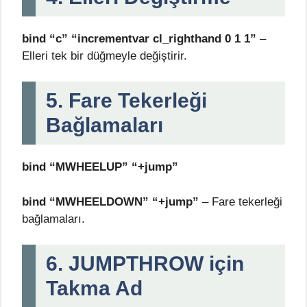
bind “c” “incrementvar cl_righthand 0 1 1”
–
Elleri tek bir düğmeyle değiştirir.
5. Fare Tekerleği
Bağlamaları
bind “MWHEELUP” “+jump”
bind “MWHEELDOWN” “+jump”
– Fare tekerleği
bağlamaları.
6. JUMPTHROW için
Takma Ad