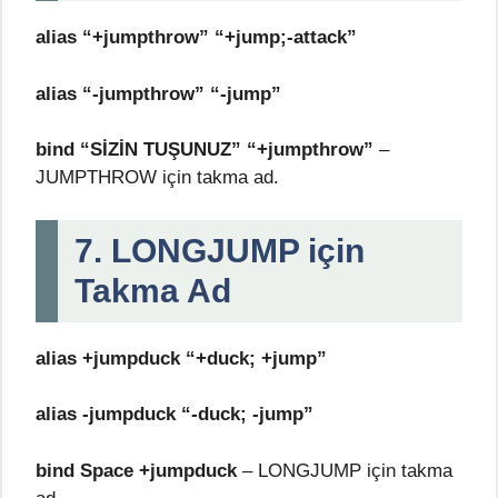
alias “+jumpthrow” “+jump;-attack”
alias “-jumpthrow” “-jump”
bind “SİZİN TUŞUNUZ” “+jumpthrow”
–
JUMPTHROW için takma ad.
7. LONGJUMP için
Takma Ad
alias +jumpduck “+duck; +jump”
alias -jumpduck “-duck; -jump”
bind Space +jumpduck
– LONGJUMP için takma