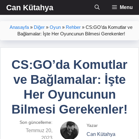
İçeriğe
Can Kütahya
Menu
atla
Anasayfa
»
Diğer
»
Oyun
»
Rehber
»
CS:GO’da Komutlar ve
Bağlamalar: İşte Her Oyuncunun Bilmesi Gerekenler!
CS:GO’da Komutlar
ve Bağlamalar: İşte
Her Oyuncunun
Bilmesi Gerekenler!
Son güncelleme:
Yazar
Temmuz 20,
Can Kütahya
2023