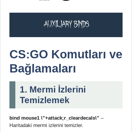
CS:GO Komutları ve
Bağlamaları
1. Mermi İzlerini
Temizlemek
bind mouse1 \”+attack;r_cleardecals\”
–
Haritadaki mermi izlerini temizler.