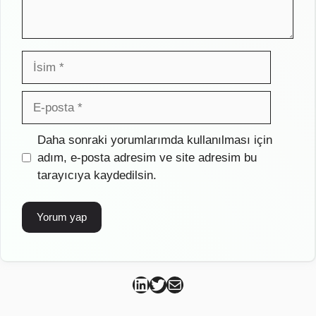
İsim
E-
posta
İnternet
Daha sonraki yorumlarımda kullanılması için
sitesi
adım, e-posta adresim ve site adresim bu
tarayıcıya kaydedilsin.
Can Kütahya Linkedin
Can Kütahya Twitter
Can Kütahya Mail