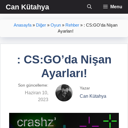
İçeriğe
Can Kütahya
Menu
atla
Anasayfa
»
Diğer
»
Oyun
»
Rehber
»
: CS:GO’da Nişan
Ayarları!
: CS:GO’da Nişan
Ayarları!
Son güncelleme:
Yazar
Haziran 10,
Can Kütahya
2023