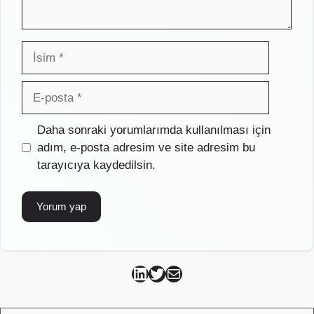
İsim
E-
posta
İnternet
Daha sonraki yorumlarımda kullanılması için
sitesi
adım, e-posta adresim ve site adresim bu
tarayıcıya kaydedilsin.
Can Kütahya Linkedin
Can Kütahya Twitter
Can Kütahya Mail