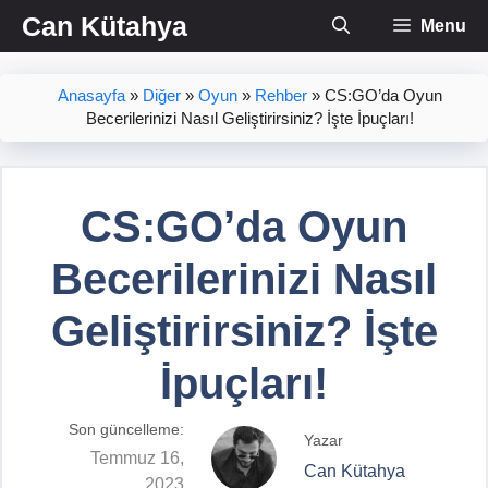
İçeriğe
Can Kütahya
Menu
atla
Anasayfa
»
Diğer
»
Oyun
»
Rehber
»
CS:GO’da Oyun
Becerilerinizi Nasıl Geliştirirsiniz? İşte İpuçları!
CS:GO’da Oyun
Becerilerinizi Nasıl
Geliştirirsiniz? İşte
İpuçları!
Son güncelleme:
Yazar
Temmuz 16,
Can Kütahya
2023