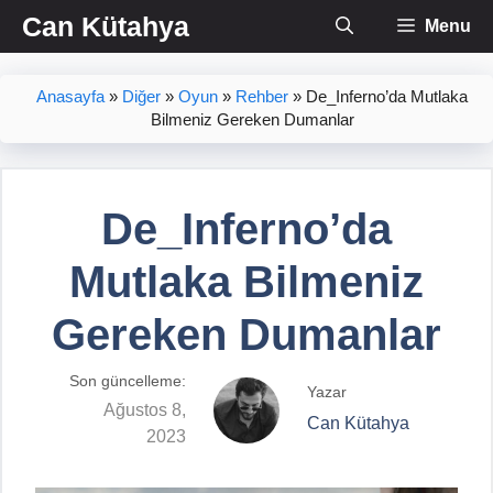
İçeriğe
Can Kütahya
Menu
atla
Anasayfa
»
Diğer
»
Oyun
»
Rehber
»
De_Inferno’da Mutlaka
Bilmeniz Gereken Dumanlar
De_Inferno’da
Mutlaka Bilmeniz
Gereken Dumanlar
Son güncelleme:
Yazar
Ağustos 8,
Can Kütahya
2023