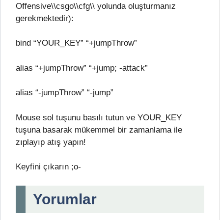
Offensive\\csgo\\cfg\\ yolunda oluşturmanız
gerekmektedir):
bind “YOUR_KEY” “+jumpThrow”
alias “+jumpThrow” “+jump; -attack”
alias “-jumpThrow” “-jump”
Mouse sol tuşunu basılı tutun ve YOUR_KEY
tuşuna basarak mükemmel bir zamanlama ile
zıplayıp atış yapın!
Keyfini çıkarın ;o-
Yorumlar