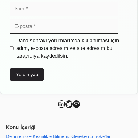
İsim
E-
posta
İnternet
Daha sonraki yorumlarımda kullanılması için
sitesi
adım, e-posta adresim ve site adresim bu
tarayıcıya kaydedilsin.
Can Kütahya Linkedin
Can Kütahya Twitter
Can Kütahya Mail
Konu İçeriği
De_inferno – Kesinlikle Bilmeniz Gereken Smoke’lar