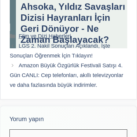
Ahsoka, Yıldız Savaşları
Dizisi Hayranları İçin
Geri Dönüyor - Ne
Kategoriler
Film ve Dizi Haberleri
Zaman Başlayacak?
LGS 2. Nakil Sonuçları Açıklandı, İşte
Sonuçları Öğrenmek İçin Tıklayın!
Amazon Büyük Özgürlük Festivali Satışı 4.
Gün CANLI: Cep telefonları, akıllı televizyonlar
ve daha fazlasında büyük indirimler.
Yorum yapın
Yorum