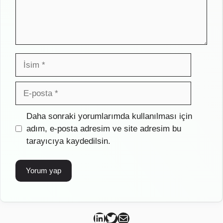
İsim
E-
posta
İnternet
Daha sonraki yorumlarımda kullanılması için
sitesi
adım, e-posta adresim ve site adresim bu
tarayıcıya kaydedilsin.
Can Kütahya Linkedin
Can Kütahya Twitter
Can Kütahya Mail