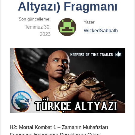
Altyazı) Fragmanı
Son güncelleme:
Yazar
Temmuz 30,
WickedSabbath
2023
H2: Mortal Kombat 1 – Zamanın Muhafızları
Fragmanı: Heyecanın Doruklarına Çıkın!