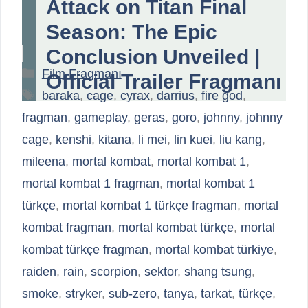
Attack on Titan Final
Season: The Epic
Conclusion Unveiled |
Kategoriler
Film Fragmanı
Official Trailer Fragmanı
Etiketler
baraka
,
cage
,
cyrax
,
darrius
,
fire god
,
fragman
,
gameplay
,
geras
,
goro
,
johnny
,
johnny
cage
,
kenshi
,
kitana
,
li mei
,
lin kuei
,
liu kang
,
mileena
,
mortal kombat
,
mortal kombat 1
,
mortal kombat 1 fragman
,
mortal kombat 1
türkçe
,
mortal kombat 1 türkçe fragman
,
mortal
kombat fragman
,
mortal kombat türkçe
,
mortal
kombat türkçe fragman
,
mortal kombat türkiye
,
raiden
,
rain
,
scorpion
,
sektor
,
shang tsung
,
smoke
,
stryker
,
sub-zero
,
tanya
,
tarkat
,
türkçe
,