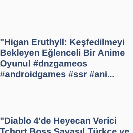
"Higan Eruthyll: Keşfedilmeyi
Bekleyen Eğlenceli Bir Anime
Oyunu! #dnzgameos
#androidgames #ssr #ani...
"Diablo 4'de Heyecan Verici
Tchort Boss Savaşı! Türkçe ve