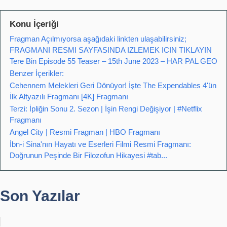
Konu İçeriği
Fragman Açılmıyorsa aşağıdaki linkten ulaşabilirsiniz;
FRAGMANI RESMI SAYFASINDA IZLEMEK ICIN TIKLAYIN
Tere Bin Episode 55 Teaser – 15th June 2023 – HAR PAL GEO
Benzer İçerikler:
Cehennem Melekleri Geri Dönüyor! İşte The Expendables 4'ün
İlk Altyazılı Fragmanı [4K] Fragmanı
Terzi: İpliğin Sonu 2. Sezon | İşin Rengi Değişiyor | #Netflix
Fragmanı
Angel City | Resmi Fragman | HBO Fragmanı
İbn-i Sina'nın Hayatı ve Eserleri Filmi Resmi Fragmanı:
Doğrunun Peşinde Bir Filozofun Hikayesi #tab...
Son Yazılar