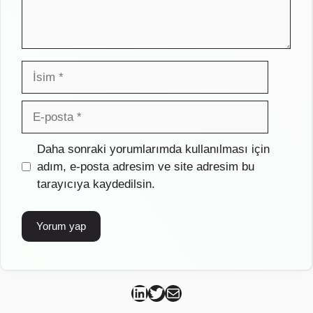
İsim
E-
posta
İnternet
Daha sonraki yorumlarımda kullanılması için
sitesi
adım, e-posta adresim ve site adresim bu
tarayıcıya kaydedilsin.
Can Kütahya Linkedin
Can Kütahya Twitter
Can Kütahya Mail