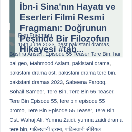
İbn-i Sina'nın Hayatı ve
Eserleri Filmi Resmi
Fragmanı: Doğrunun
Kategoriler
Film Fragmanı
Peşinde Bir Filozofun
Etiketler
15th June 2023
,
best pakistani dramas
,
Hikayesi #tab...
Bushra Ansari
,
Episode 55 Teaser Tere Bin
,
har
pal geo
,
Mahmood Aslam
,
pakistani drama
,
pakistani drama ost
,
pakistani drama tere bin
,
pakistani dramas 2023
,
Sabeena Farooq
,
Sohail Sameer
,
Tere Bin
,
Tere Bin 55 Teaser
,
Tere Bin Episode 55
,
tere bin episode 55
promo
,
Tere Bin Episode 55 Teaser
,
Tere Bin
Ost
,
Wahaj Ali
,
Yumna Zaidi
,
yumna zaidi drama
tere bin
,
पाकिस्तानी ड्रामा
,
पाकिस्तानी सीरियल