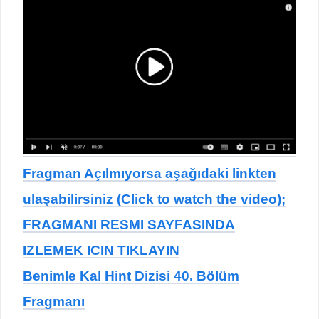
Fragman Açılmıyorsa aşağıdaki linkten
ulaşabilirsiniz (Click to watch the video);
FRAGMANI RESMI SAYFASINDA
IZLEMEK ICIN TIKLAYIN
Benimle Kal Hint Dizisi 40. Bölüm
Fragmanı