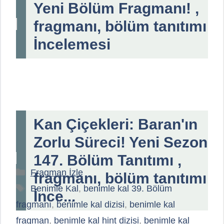
Yeni Bölüm Fragmanı! ,
fragmanı, bölüm tanıtımı
İncelemesi
Kan Çiçekleri: Baran'ın
Zorlu Süreci! Yeni Sezon
147. Bölüm Tanıtımı ,
Kategoriler
Fragman İzle
fragmanı, bölüm tanıtımı
Etiketler
Benimle Kal
,
benimle kal 39. Bölüm
İnce...
fragmanı
,
benimle kal dizisi
,
benimle kal
fragman
,
benimle kal hint dizisi
,
benimle kal