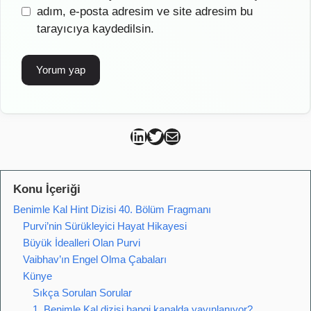
sitesi
adım, e-posta adresim ve site adresim bu
tarayıcıya kaydedilsin.
Can Kütahya Linkedin
Can Kütahya Twitter
Can Kütahya Mail
Konu İçeriği
Benimle Kal Hint Dizisi 40. Bölüm Fragmanı
Purvi’nin Sürükleyici Hayat Hikayesi
Büyük İdealleri Olan Purvi
Vaibhav’ın Engel Olma Çabaları
Künye
Sıkça Sorulan Sorular
1. Benimle Kal dizisi hangi kanalda yayınlanıyor?