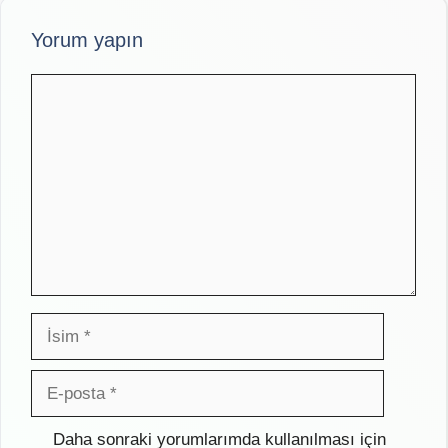
Yorum yapın
Yorum
İsim
E-
posta
İnternet
Daha sonraki yorumlarımda kullanılması için