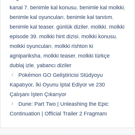
kanal 7
,
benimle kal konusu
,
benimle kal molkki
,
benimle kal oyuncuları
,
benimle kal tanıtım
,
benimle kal teaser
,
günlük diziler
,
molkki
,
molkki
episode 39
,
molkki hint dizisi
,
molkki konusu
,
molkki oyuncuları
,
molkki rishton ki
agnipariksha
,
molkki teaser
,
molkki türkçe
dublaj izle
,
yabancı diziler
Pokémon GO Geliştiricisi Stüdyoyu
Kapatıyor, İki Oyunu İptal Ediyor ve 230
Çalışanı İşten Çıkarıyor
Dune: Part Two | Unleashing the Epic
Continuation | Official Trailer 2 Fragmanı