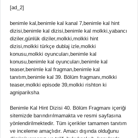
[ad_2]
benimle kal,benimle kal kanal 7,benimle kal hint
dizisi,benimle kal dizisi,benimle kal molkki,yabancı
diziler,günlük diziler,molkki,molkki hint
dizisi,molkki türkçe dublaj izle,molkki
konusu,molkki oyuncuları,benimle kal
konusu,benimle kal oyuncuları,benimle kal
teaser,benimle kal fragman,benimle kal
tanıtım,benimle kal 39. Bölüm fragmanı,molkki
teaser,molkki episode 39,molkki rishton ki
agnipariksha
Benimle Kal Hint Dizisi 40. Bölüm Fragmanı içeriği
sitemizde barındırılmamakta ve resmi sayfasına
yönlendirilmektedir. Tüm içerikler tamamen tanıtım
ve inceleme amaçlıdır. Amacı dışında olduğunu