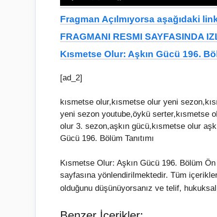
Fragman Açılmıyorsa aşağıdaki linkt
FRAGMANI RESMI SAYFASINDA IZL
Kısmetse Olur: Aşkın Gücü 196. B
[ad_2]
kısmetse olur,kısmetse olur yeni sezon,kıs
yeni sezon youtube,öykü serter,kısmetse o
olur 3. sezon,aşkın gücü,kısmetse olur aş
Gücü 196. Bölüm Tanıtımı
Kısmetse Olur: Aşkın Gücü 196. Bölüm Ön İ
sayfasına yönlendirilmektedir. Tüm içerikl
olduğunu düşünüyorsanız ve telif, hukuksal 
Benzer İçerikler: