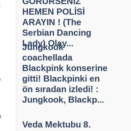
GÖRÜRSENİZ
u
HEMEN POLİSİ
ARAYIN ! (The
Serbian Dancing
Lady) Olay...
Jungkook
coachellada
Blackpink konserine
gitti! Blackpinki en
e
ön sıradan izledi! :
Jungkook, Blackp...
n
Veda Mektubu 8.