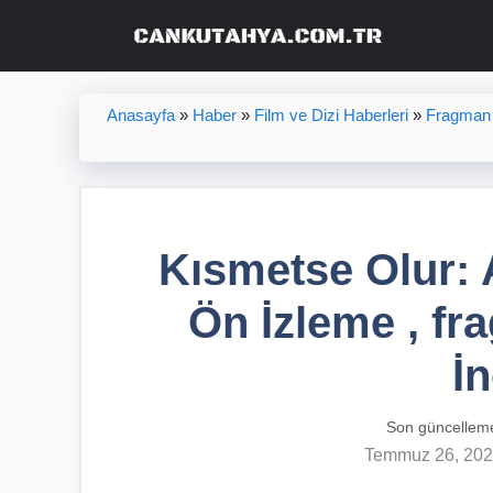
İçeriğe
atla
Anasayfa
»
Haber
»
Film ve Dizi Haberleri
»
Fragman 
Kısmetse Olur:
Ön İzleme , fr
İ
Son güncellem
Temmuz 26, 20