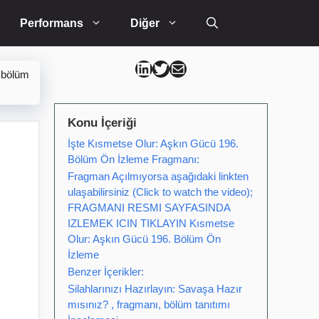
Performans
Diğer
Can Kütahya Linkedin
Can Kütahya Twitter
Can Kütahya Mail
 bölüm
Konu İçeriği
İşte Kısmetse Olur: Aşkın Gücü 196.
Bölüm Ön İzleme Fragmanı:
Fragman Açılmıyorsa aşağıdaki linkten
ulaşabilirsiniz (Click to watch the video);
FRAGMANI RESMI SAYFASINDA
IZLEMEK ICIN TIKLAYIN Kısmetse
Olur: Aşkın Gücü 196. Bölüm Ön
İzleme
Benzer İçerikler:
Silahlarınızı Hazırlayın: Savaşa Hazır
mısınız? , fragmanı, bölüm tanıtımı