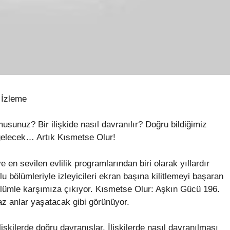
 İzleme
sunuz? Bir ilişkide nasıl davranılır? Doğru bildiğimiz
 gelecek… Artık Kısmetse Olur!
 en sevilen evlilik programlarından biri olarak yıllardır
u bölümleriyle izleyicileri ekran başına kilitlemeyi başaran
ölümle karşımıza çıkıyor. Kısmetse Olur: Aşkın Gücü 196.
az anlar yaşatacak gibi görünüyor.
şkilerde doğru davranışlar. İlişkilerde nasıl davranılması