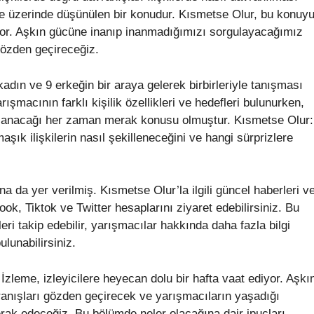
e üzerinde düşünülen bir konudur. Kısmetse Olur, bu konuy
riyor. Aşkın gücüne inanıp inanmadığımızı sorgulayacağımız
gözden geçireceğiz.
kadın ve 9 erkeğin bir araya gelerek birbirleriyle tanışması
rışmacının farklı kişilik özellikleri ve hedefleri bulunurken,
yaşanacağı her zaman merak konusu olmuştur. Kısmetse Olur:
k ilişkilerin nasıl şekilleneceğini ve hangi sürprizlere
da yer verilmiş. Kısmetse Olur’la ilgili güncel haberleri v
ok, Tiktok ve Twitter hesaplarını ziyaret edebilirsiniz. Bu
eri takip edebilir, yarışmacılar hakkında daha fazla bilgi
ulunabilirsiniz.
leme, izleyicilere heyecan dolu bir hafta vaat ediyor. Aşkı
ranışları gözden geçirecek ve yarışmacıların yaşadığı
merak edeceğiz. Bu bölümde neler olacağına dair ipuçları