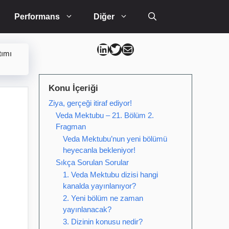
Performans
Diğer
Can Kütahya Linkedin
Can Kütahya Twitter
Can Kütahya Mail
tımı
Konu İçeriği
Ziya, gerçeği itiraf ediyor!
Veda Mektubu – 21. Bölüm 2.
Fragman
Veda Mektubu’nun yeni bölümü
heyecanla bekleniyor!
Sıkça Sorulan Sorular
1. Veda Mektubu dizisi hangi
kanalda yayınlanıyor?
2. Yeni bölüm ne zaman
yayınlanacak?
3. Dizinin konusu nedir?