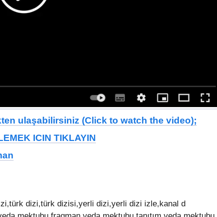
en ulaşabilirsiniz (Click to watch the video);
EMEK ICIN TIKLAYIN
man
türk dizi,türk dizisi,yerli dizi,yerli dizi izle,kanal d
zle,veda mektubu fragman,veda mektubu tanıtım,veda mektubu