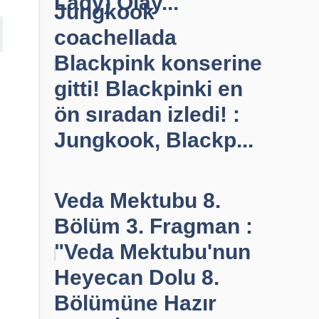
Lady) Olay...
Jungkook
coachellada
Blackpink konserine
gitti! Blackpinki en
ön sıradan izledi! :
Jungkook, Blackp...
Veda Mektubu 8.
Bölüm 3. Fragman :
"Veda Mektubu'nun
Heyecan Dolu 8.
Bölümüne Hazır