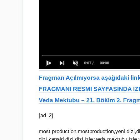
Fragman Açılmıyorsa aşağıdaki linkt
FRAGMANI RESMI SAYFASINDA IZL
Veda Mektubu – 21. Bölüm 2. Frag
[ad_2]
most production,mostproduction,yeni dizi,dizi,
dizi,kanald dizi,dizi izle,veda mektubu i