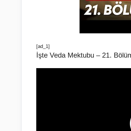
[ad_1]
İşte Veda Mektubu – 21. Bölu