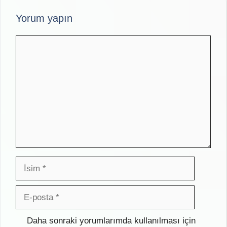
Yorum yapın
Yorum
İsim
E-
posta
İnternet
Daha sonraki yorumlarımda kullanılması için