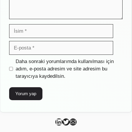
İsim
E-
posta
İnternet
Daha sonraki yorumlarımda kullanılması için
sitesi
adım, e-posta adresim ve site adresim bu
tarayıcıya kaydedilsin.
Can Kütahya Linkedin
Can Kütahya Twitter
Can Kütahya Mail