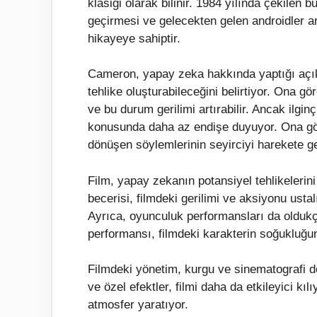
klasiği olarak bilinir. 1984 yılında çekilen b
geçirmesi ve gelecekten gelen androidler a
hikayeye sahiptir.
Cameron, yapay zeka hakkında yaptığı açıkla
tehlike oluşturabileceğini belirtiyor. Ona gö
ve bu durum gerilimi artırabilir. Ancak ilgi
konusunda daha az endişe duyuyor. Ona göre
dönüşen söylemlerinin seyirciyi harekete ge
Film, yapay zekanın potansiyel tehlikelerin
becerisi, filmdeki gerilimi ve aksiyonu ustal
Ayrıca, oyunculuk performansları da oldukç
performansı, filmdeki karakterin soğukluğunu
Filmdeki yönetim, kurgu ve sinematografi de
ve özel efektler, filmi daha da etkileyici kı
atmosfer yaratıyor.