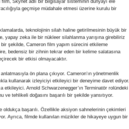
u film, Skynet adlı bir bilgisayar sisteminin dünyayı ele
racılığıyla geçmişe müdahale etmesi üzerine kurulu bir
malarda, teknolojinin silah haline getirilmesinin büyük bir
re, yapay zeka ile bir nükleer silahlanma yarışına girebiliriz
nç bir şekilde, Cameron film yapım sürecini etkileme
, bedensiz bir zihnin tekrar eden bir kelime salatasına
çirecek bir etkisi olmayacaktır.
i anlatmasıyla ön plana çıkıyor. Cameron’ın yönetmenlik
ıkla kullanarak izleyiciyi etkileyici bir deneyime davet ediyor
a etkileyici. Arnold Schwarzenegger’ın Terminatör rolündeki
 ve tehlikeli doğasını başarılı bir şekilde yansıtıyor.
 oldukça başarılı. Özellikle aksiyon sahnelerinin çekimleri
lıyor. Ayrıca, filmde kullanılan müzikler de hikayeye uygun bir