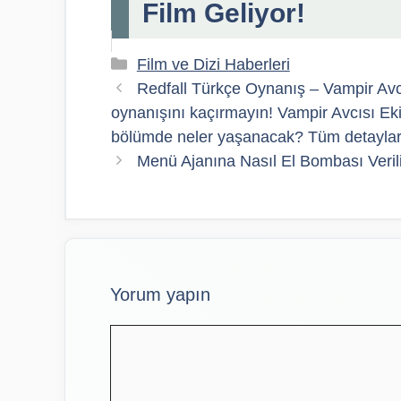
Film Geliyor!
Kategoriler
Film ve Dizi Haberleri
Redfall Türkçe Oynanış – Vampir Avc
oynanışını kaçırmayın! Vampir Avcısı Ekib
bölümde neler yaşanacak? Tüm detaylar v
Menü Ajanına Nasıl El Bombası Veril
Yorum yapın
Yorum