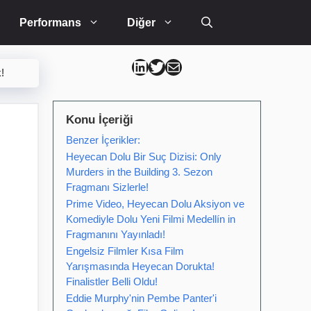
Performans
Diğer
Can Kütahya Linkedin
Can Kütahya Twitter
Can Kütahya Mail
!
Konu İçeriği
Benzer İçerikler:
:
Heyecan Dolu Bir Suç Dizisi: Only
Murders in the Building 3. Sezon
Fragmanı Sizlerle!
Prime Video, Heyecan Dolu Aksiyon ve
Komediyle Dolu Yeni Filmi Medellín in
Fragmanını Yayınladı!
Engelsiz Filmler Kısa Film
Yarışmasında Heyecan Dorukta!
Finalistler Belli Oldu!
Eddie Murphy'nin Pembe Panter'i