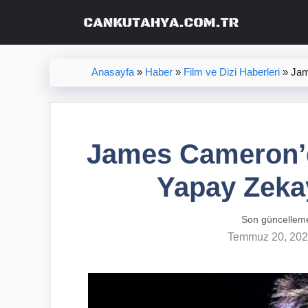
İçeriğe
atla
Anasayfa
»
Haber
»
Film ve Dizi Haberleri
»
Jam
James Cameron’d
Yapay Zeka
Son güncellem
Temmuz 20, 20