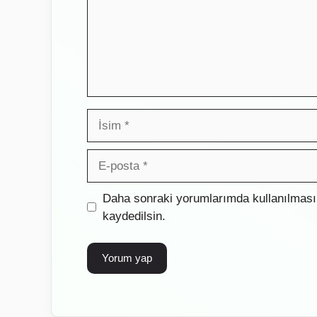
İsim
E-
posta
İnternet
Daha sonraki yorumlarımda kullanılması 
sitesi
kaydedilsin.