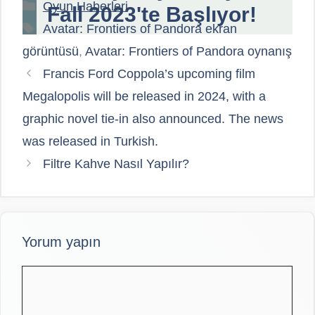
Kategoriler
Oyun Haberleri
Fall 2023'te Başlıyor!
Etiketler
Avatar: Frontiers of Pandora ekran
görüntüsü
,
Avatar: Frontiers of Pandora oynanış
Francis Ford Coppola’s upcoming film
Megalopolis will be released in 2024, with a
graphic novel tie-in also announced. The news
was released in Turkish.
Filtre Kahve Nasıl Yapılır?
Yorum yapın
Yorum