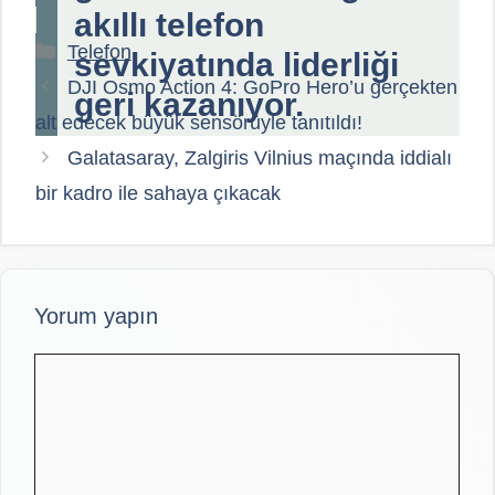
akıllı telefon
Kategoriler
Telefon
sevkiyatında liderliği
DJI Osmo Action 4: GoPro Hero’u gerçekten
geri kazanıyor.
alt edecek büyük sensörüyle tanıtıldı!
Galatasaray, Zalgiris Vilnius maçında iddialı
bir kadro ile sahaya çıkacak
Yorum yapın
Yorum