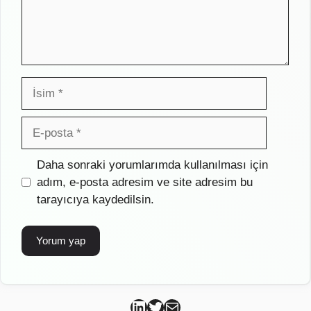
İsim
E-
posta
İnternet
Daha sonraki yorumlarımda kullanılması için
sitesi
adım, e-posta adresim ve site adresim bu
tarayıcıya kaydedilsin.
Can Kütahya Linkedin
Can Kütahya Twitter
Can Kütahya Mail