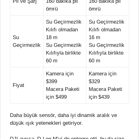
Pil ve Şarj
160 dakika pil
160 dakika pil
ömrü
ömrü
Su Geçirmezlik
Su Geçirmezlik
Kılıfı olmadan
Kılıfı olmadan
Su
18 m
16 m
Geçirmezlik
Su Geçirmezlik
Su Geçirmezlik
Kılıfıyla birlikte
Kılıfıyla birlikte
60 m
60 m
Kamera için
Kamera için
$399
$329
Fiyat
Macera Paketi
Macera Paketi
için $499
için $439
Daha büyük sensör, daha iyi dinamik aralık ve
düşük ışık yetenekleri getiriyor.
DJI ayrıca, D-Log M’yi de entegre etti, bu da size