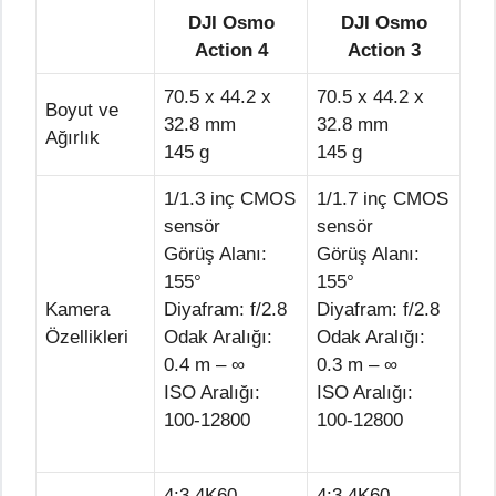
DJI Osmo
DJI Osmo
Action 4
Action 3
70.5 x 44.2 x
70.5 x 44.2 x
Boyut ve
32.8 mm
32.8 mm
Ağırlık
145 g
145 g
1/1.3 inç CMOS
1/1.7 inç CMOS
sensör
sensör
Görüş Alanı:
Görüş Alanı:
155°
155°
Kamera
Diyafram: f/2.8
Diyafram: f/2.8
Özellikleri
Odak Aralığı:
Odak Aralığı:
0.4 m – ∞
0.3 m – ∞
ISO Aralığı:
ISO Aralığı:
100-12800
100-12800
4:3 4K60
4:3 4K60