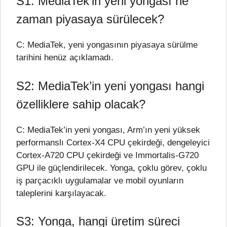
S1: MediaTek’in yeni yongası ne
zaman piyasaya sürülecek?
C: MediaTek, yeni yongasının piyasaya sürülme
tarihini henüz açıklamadı.
S2: MediaTek’in yeni yongası hangi
özelliklere sahip olacak?
C: MediaTek’in yeni yongası, Arm’ın yeni yüksek
performanslı Cortex-X4 CPU çekirdeği, dengeleyici
Cortex-A720 CPU çekirdeği ve Immortalis-G720
GPU ile güçlendirilecek. Yonga, çoklu görev, çoklu
iş parçacıklı uygulamalar ve mobil oyunların
taleplerini karşılayacak.
S3: Yonga, hangi üretim süreci