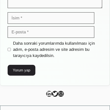
İsim
E-
posta
İnternet
Daha sonraki yorumlarımda kullanılması için
sitesi
adım, e-posta adresim ve site adresim bu
tarayıcıya kaydedilsin.
Can Kütahya Linkedin
Can Kütahya Twitter
Can Kütahya Mail