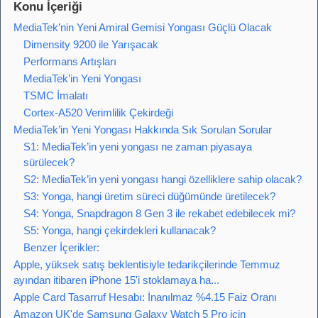
Konu İçeriği
MediaTek’nin Yeni Amiral Gemisi Yongası Güçlü Olacak
Dimensity 9200 ile Yarışacak
Performans Artışları
MediaTek’in Yeni Yongası
TSMC İmalatı
Cortex-A520 Verimlilik Çekirdeği
MediaTek’in Yeni Yongası Hakkında Sık Sorulan Sorular
S1: MediaTek’in yeni yongası ne zaman piyasaya
sürülecek?
S2: MediaTek’in yeni yongası hangi özelliklere sahip olacak?
S3: Yonga, hangi üretim süreci düğümünde üretilecek?
S4: Yonga, Snapdragon 8 Gen 3 ile rekabet edebilecek mi?
S5: Yonga, hangi çekirdekleri kullanacak?
Benzer İçerikler:
Apple, yüksek satış beklentisiyle tedarikçilerinde Temmuz
ayından itibaren iPhone 15'i stoklamaya ha...
Apple Card Tasarruf Hesabı: İnanılmaz %4.15 Faiz Oranı
Amazon UK'de Samsung Galaxy Watch 5 Pro için