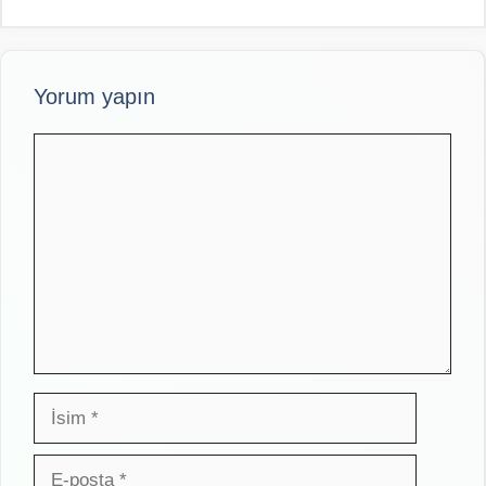
Yorum yapın
Yorum
İsim
E-