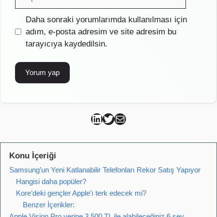
posta
İnternet
Daha sonraki yorumlarımda kullanılması için
sitesi
adım, e-posta adresim ve site adresim bu
tarayıcıya kaydedilsin.
Can Kütahya Linkedin
Can Kütahya Twitter
Can Kütahya Mail
Konu İçeriği
Samsung’un Yeni Katlanabilir Telefonları Rekor Satış Yapıyor
Hangisi daha popüler?
Kore’deki gençler Apple’ı terk edecek mi?
Benzer İçerikler:
Apple Vision Pro yerine 3.500 TL ile alabileceğiniz 6 şey