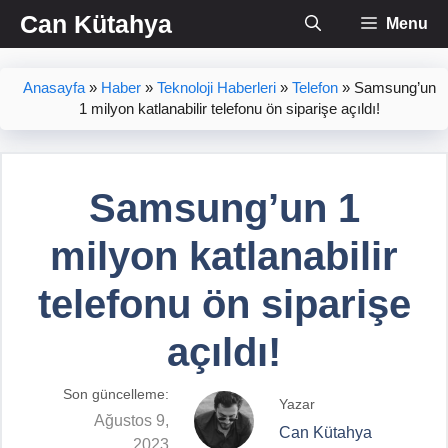
İçeriğe
Can Kütahya
Menu
atla
Anasayfa
»
Haber
»
Teknoloji Haberleri
»
Telefon
»
Samsung’un
1 milyon katlanabilir telefonu ön siparişe açıldı!
Samsung’un 1
milyon katlanabilir
telefonu ön siparişe
açıldı!
Son güncelleme:
Yazar
Ağustos 9,
Can Kütahya
2023