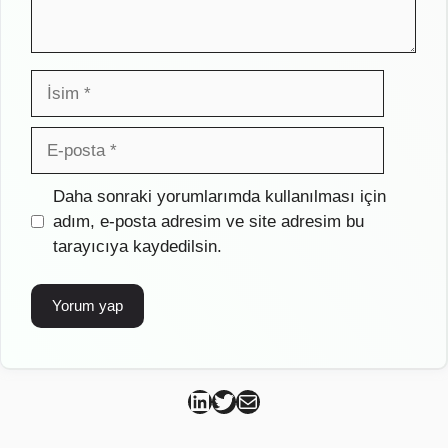
İsim
E-
posta
İnternet
Daha sonraki yorumlarımda kullanılması için
sitesi
adım, e-posta adresim ve site adresim bu
tarayıcıya kaydedilsin.
Can Kütahya Linkedin
Can Kütahya Twitter
Can Kütahya Mail