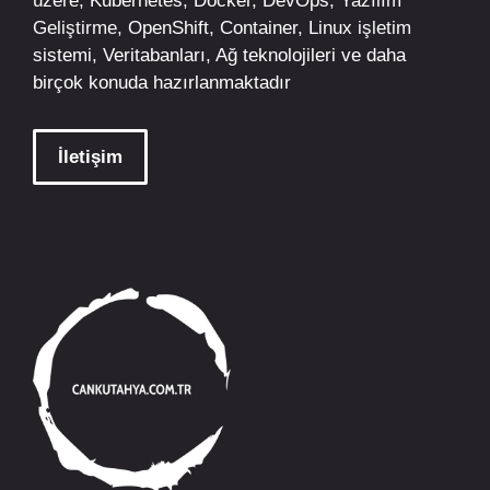
üzere;
Kubernetes
,
Docker,
DevOps
, Yazılım
Geliştirme,
OpenShift
,
Container
,
Linux
işletim
sistemi, Veritabanları, Ağ teknolojileri ve daha
birçok konuda hazırlanmaktadır
İletişim