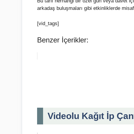
Bu tarif herhangi bir özel gün veya davet iç
arkadaş buluşmaları gibi etkinliklerde misafirl
[vid_tags]
Benzer İçerikler:
Videolu Kağıt İp Çan