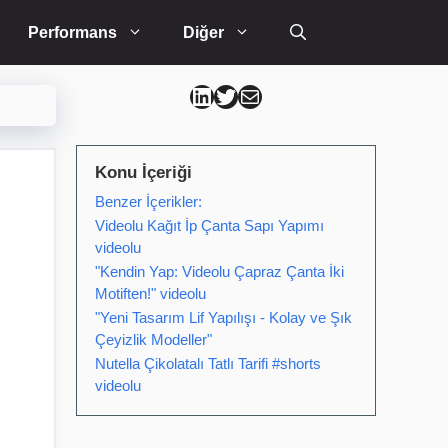
Performans
Diğer
Can Kütahya Linkedin
Can Kütahya Twitter
Can Kütahya Mail
Konu İçeriği
Benzer İçerikler:
Videolu Kağıt İp Çanta Sapı Yapımı
videolu
"Kendin Yap: Videolu Çapraz Çanta İki
Motiften!" videolu
"Yeni Tasarım Lif Yapılışı - Kolay ve Şık
Çeyizlik Modeller"
Nutella Çikolatalı Tatlı Tarifi #shorts
videolu