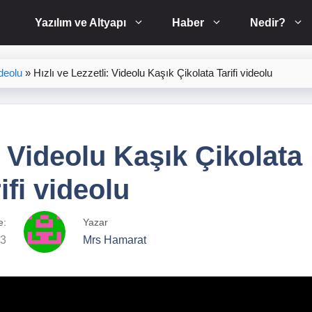
Yazılım ve Altyapı
Haber
Nedir?
deolu
»
Hızlı ve Lezzetli: Videolu Kaşık Çikolata Tarifi videolu
i: Videolu Kaşık Çikolata
ifi videolu
e:
Yazar
23
Mrs Hamarat