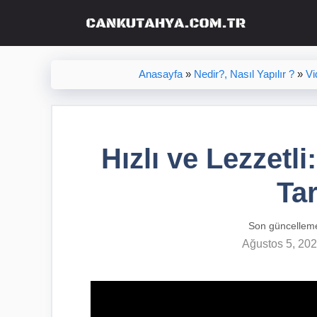
İçeriğe
atla
Anasayfa
»
Nedir?, Nasıl Yapılır ?
»
Vi
Hızlı ve Lezzetl
Tar
Son güncellem
Ağustos 5, 20