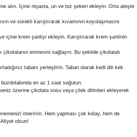
e alın. İçine nişasta, un ve toz şekeri ekleyin. Orta ateşte
sın ve sürekli karıştırarak kıvamının koyulaşmasını
e içine krem şantiyi ekleyin. Karıştırarak krem şantinin
k çikolatanın erimesini sağlayın. Bu şekilde çikolatalı
adığınız tabanı yerleştirin. Taban olarak kedi dili kek
ve buzdolabında en az 1 saat soğutun.
rseniz üzerine çikolata sosu veya çilek dilimleri ekleyerek
ini denemenizi öneririm. Hem yapması çok kolay, hem de
 Afiyet olsun!