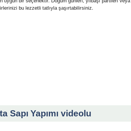
in uygun bir seçenektir. Doğum günleri, yılbaşı partileri veya
erinizi bu lezzetli tatlıyla şaşırtabilirsiniz.
ta Sapı Yapımı videolu