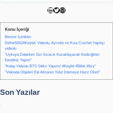
Can Kütahya Linkedin
Can Kütahya Twitter
Can Kütahya Mail
Konu İçeriği
Benzer İçerikler:
Defne9262#Keşfet: Videolu, Ayrıntılı ve Kısa Crochet Yapılışı
videolu
"Uykuya Dalarken Sizi Sıcacık Kucaklayacak Kediciğinizi
Kendiniz Yapın!"
"Kolay Videolu BTS Sitikır Yapımı! #Keşfet #Blink #Itzy"
"Videoda Objeleri Ele Almanın Yolu! İzlemeye Hazır Olun!"
Son Yazılar