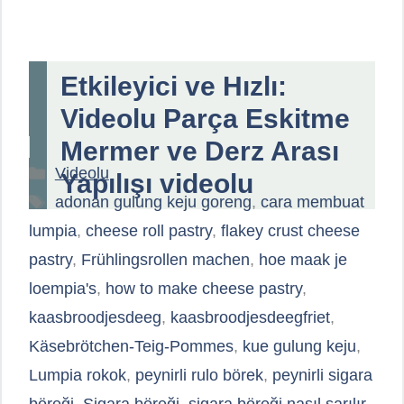
Etkileyici ve Hızlı:
Videolu Parça Eskitme
Mermer ve Derz Arası
Kategoriler
Videolu
Yapılışı videolu
Etiketler
adonan gulung keju goreng
,
cara membuat
lumpia
,
cheese roll pastry
,
flakey crust cheese
pastry
,
Frühlingsrollen machen
,
hoe maak je
loempia's
,
how to make cheese pastry
,
kaasbroodjesdeeg
,
kaasbroodjesdeegfriet
,
Käsebrötchen-Teig-Pommes
,
kue gulung keju
,
Lumpia rokok
,
peynirli rulo börek
,
peynirli sigara