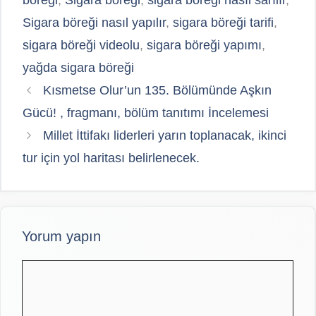
böreği
,
Sigara böreği
,
sigara böreği nasıl sarılır
,
Sigara böreği nasıl yapılır
,
sigara böreği tarifi
,
sigara böreği videolu
,
sigara böreği yapımı
,
yağda sigara böreği
Kısmetse Olur’un 135. Bölümünde Aşkın
Gücü! , fragmanı, bölüm tanıtımı İncelemesi
Millet İttifakı liderleri yarın toplanacak, ikinci
tur için yol haritası belirlenecek.
Yorum yapın
Yorum