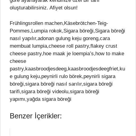
göre ayarlayarak kendinize özel bir tarif
oluşturabilirsiniz. Afiyet olsun!
Frühlingsrollen machen,Käsebrötchen-Teig-
Pommes,Lumpia rokok,Sigara böreği,Sigara böreği
nasıl yapılır,adonan gulung keju goreng,cara
membuat lumpia,cheese roll pastry,flakey crust
cheese pastry,hoe maak je loempia’s,how to make
cheese
pastry,kaasbroodjesdeeg,kaasbroodjesdeegfriet,ku
e gulung keju,peynirli rulo börek,peynirli sigara
böreği,sigara böreği nasıl sarılır,sigara böreği
tarifi,sigara böreği videolu,sigara böreği
yapımı,yağda sigara böreği
Benzer İçerikler: