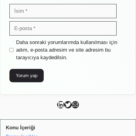
İsim
E-
posta
İnternet
Daha sonraki yorumlarımda kullanılması için
sitesi
adım, e-posta adresim ve site adresim bu
tarayıcıya kaydedilsin.
Can Kütahya Linkedin
Can Kütahya Twitter
Can Kütahya Mail
Konu İçeriği