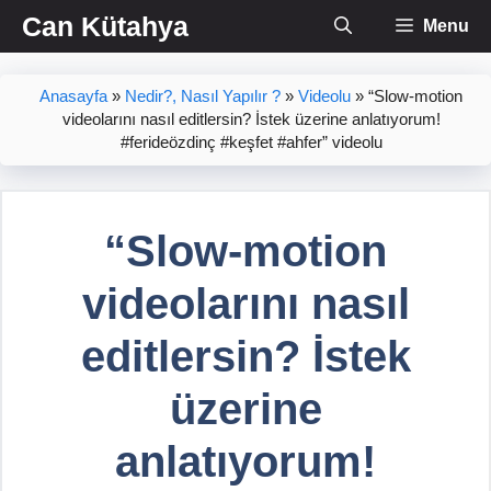
İçeriğe
Can Kütahya
Menu
atla
Anasayfa
»
Nedir?, Nasıl Yapılır ?
»
Videolu
»
“Slow-motion
videolarını nasıl editlersin? İstek üzerine anlatıyorum!
#ferideözdinç #keşfet #ahfer” videolu
“Slow-motion
videolarını nasıl
editlersin? İstek
üzerine
anlatıyorum!