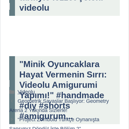
videolu
"Minik Oyuncaklara
Hayat Vermenin Sırrı:
Videolu Amigurumi
Kategoriler
Videolu
Yapımı!" #handmade
Geometrik Savaşlar Başlıyor: Geometry
#diy #shorts
Arena 2 Yakında Sizlerle!
#amigurum...
“Project Zomboid Türkçe Oynanışta
Şansımız Döndü! İşte Bölüm 2”