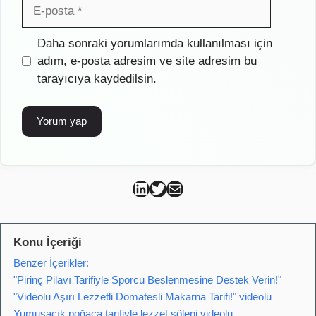
E-
posta
İnternet
Daha sonraki yorumlarımda kullanılması için
sitesi
adım, e-posta adresim ve site adresim bu
tarayıcıya kaydedilsin.
Can Kütahya Linkedin
Can Kütahya Twitter
Can Kütahya Mail
Konu İçeriği
Benzer İçerikler:
"Pirinç Pilavı Tarifiyle Sporcu Beslenmesine Destek Verin!"
"Videolu Aşırı Lezzetli Domatesli Makarna Tarifi!" videolu
Yumuşacık poğaça tarifiyle lezzet şöleni videolu