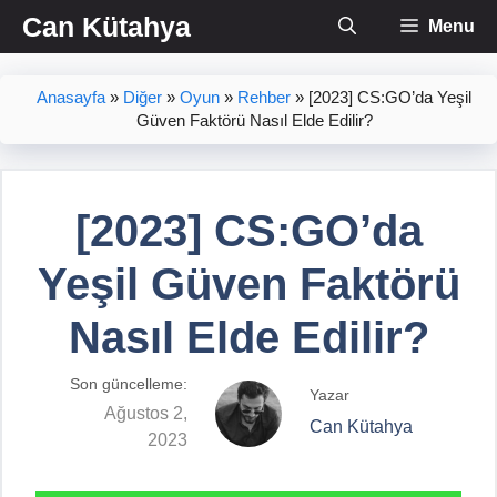
İçeriğe
Can Kütahya
Menu
atla
Anasayfa
»
Diğer
»
Oyun
»
Rehber
»
[2023] CS:GO’da Yeşil
Güven Faktörü Nasıl Elde Edilir?
[2023] CS:GO’da
Yeşil Güven Faktörü
Nasıl Elde Edilir?
Son güncelleme:
Yazar
Ağustos 2,
Can Kütahya
2023