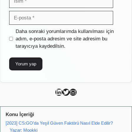
E-
posta
İnternet
Daha sonraki yorumlarımda kullanılması için
sitesi
adım, e-posta adresim ve site adresim bu
tarayıcıya kaydedilsin.
Can Kütahya Linkedin
Can Kütahya Twitter
Can Kütahya Mail
Konu İçeriği
[2023] CS:GO’da Yeşil Güven Faktörü Nasıl Elde Edilir?
Yazar: Mookki