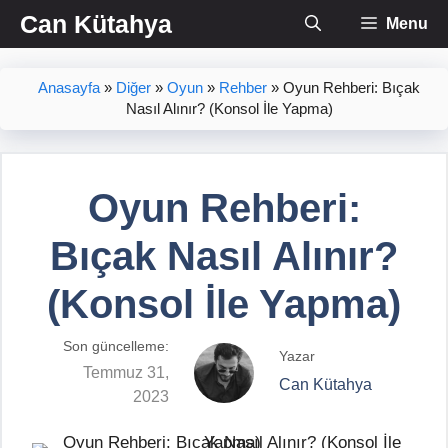
İçeriğe
Can Kütahya
Menu
atla
Anasayfa
»
Diğer
»
Oyun
»
Rehber
»
Oyun Rehberi: Bıçak
Nasıl Alınır? (Konsol İle Yapma)
Oyun Rehberi:
Bıçak Nasıl Alınır?
(Konsol İle Yapma)
Son güncelleme:
Yazar
Temmuz 31,
Can Kütahya
2023