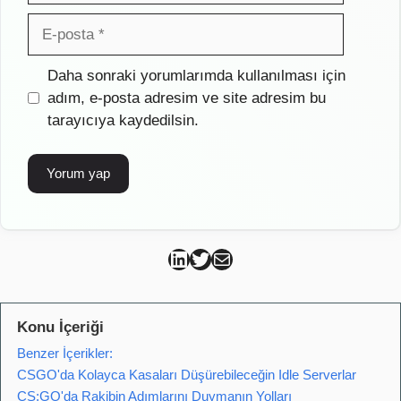
E-
posta
İnternet
Daha sonraki yorumlarımda kullanılması için
sitesi
adım, e-posta adresim ve site adresim bu
tarayıcıya kaydedilsin.
Can Kütahya Linkedin
Can Kütahya Twitter
Can Kütahya Mail
Konu İçeriği
Benzer İçerikler:
CSGO'da Kolayca Kasaları Düşürebileceğin Idle Serverlar
CS:GO'da Rakibin Adımlarını Duymanın Yolları