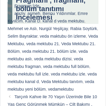
Fragmanı , fragmanı,
Kategoriler
Fragman İzle
bölüm tanıtımı
Etiketler
alaziy
,
asmeh
,
Bennu Yıldırımlar
,
Emre
İncelemesi
Kıvılcım
,
Kanal D
,
kanal d veda mektubu
,
Mehmet ve Aslı
,
Nurgül Yeşilçay
,
Rabia Soytürk
,
Selim Bayraktar
,
veda maktubu ön izleme
,
Veda
Mektubu
,
veda mektubu 21
,
Veda Mektubu 21.
Bölüm
,
veda mektubu 21. bölüm izle
,
veda
mektubu aslı
,
veda mektubu dizisi
,
veda
mektubu fragman
,
veda mektubu full bölüm
,
veda mektubu full izle
,
veda mektubu izle
,
veda
mektubu kanal d
,
Veda Mektubu tanıtım
,
veda
mektubu yeni bölüm
,
vedamektubu
Tarçınlı Kahve ile 70 Yaşın Üzerinde Bile 10
Yaş Genç Görünmek Mümkün – Cilt Bakımı ,