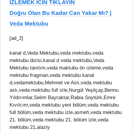
IZLEMEK ICIN TIKLAYIN
Doğru Olan Bu Kadar Can Yakar Mı? |
Veda Mektubu
[ad_2]
kanal d,Veda Mektubu,veda mektubu,veda
mektubu dizisi,kanal d veda mektubu,Veda
Mektubu tanıtım,veda maktubu ön izleme,veda
mektubu fragman,veda mektubu kanal
d,vedamektubu,Mehmet ve Aslı,veda mektubu
aslı,veda mektubu full izle,Nurgül Yeşilçay,Bennu
Yıldırımlar,Selim Bayraktar,Rabia Soytürk,Emre
Kıvılcım,veda mektubu yeni bölüm,veda mektubu
full bölüm,veda mektubu izle,asmeh,veda mektubu
21. bölüm,veda mektubu 21. bölüm izle,veda
mektubu 21,alaziy