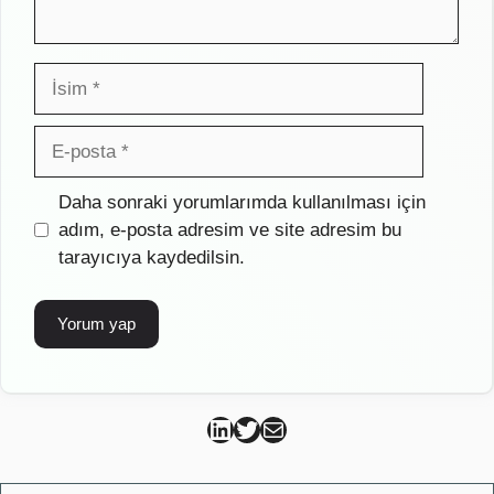
İsim
E-
posta
İnternet
Daha sonraki yorumlarımda kullanılması için
sitesi
adım, e-posta adresim ve site adresim bu
tarayıcıya kaydedilsin.
Can Kütahya Linkedin
Can Kütahya Twitter
Can Kütahya Mail