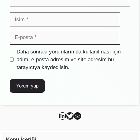
İsim
E-
posta
İnternet
Daha sonraki yorumlarımda kullanılması için
sitesi
adım, e-posta adresim ve site adresim bu
tarayıcıya kaydedilsin.
Can Kütahya Linkedin
Can Kütahya Twitter
Can Kütahya Mail
Konu İçeriği