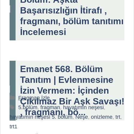
Başarısızlığın İtirafı ,
fragmanı, bölüm tanıtımı
İncelemesi
Emanet 568. Bölüm
Tanıtım | Evlenmesine
İzin Vermem: İçinden
Kategoriler
Fragman İzle
Çıkılmaz Bir Aşk Savaşı!
Etiketler
5.bölüm
,
fragman
,
hayatımın neşesi
,
, fragmanı, bö...
hayatımın neşesi 5. bölüm
,
Neşe
,
onizleme
,
trt
,
trt1