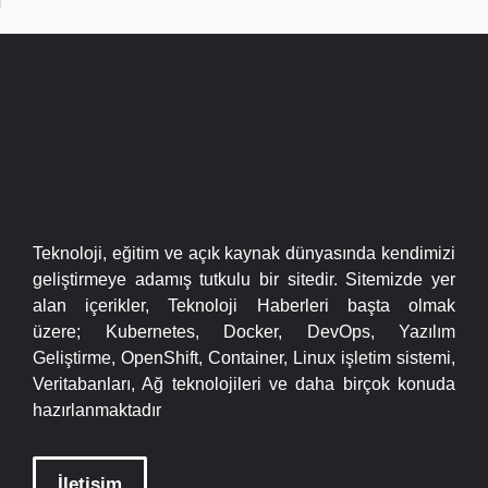
Teknoloji, eğitim ve açık kaynak dünyasında kendimizi
geliştirmeye adamış tutkulu bir sitedir. Sitemizde yer
alan içerikler,
Teknoloji Haberleri
başta olmak
üzere;
Kubernetes
,
Docker,
DevOps
, Yazılım
Geliştirme,
OpenShift
,
Container
,
Linux
işletim
sistemi,
Veritabanları, Ağ teknolojileri ve daha birçok konuda
hazırlanmaktadır
İletişim