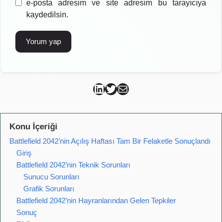
sitesi
e-posta adresim ve site adresim bu tarayıcıya
kaydedilsin.
Can Kütahya Linkedin
Can Kütahya Twitter
Can Kütahya Mail
Konu İçeriği
Battlefield 2042’nin Açılış Haftası Tam Bir Felaketle Sonuçlandı
Giriş
Battlefield 2042’nin Teknik Sorunları
Sunucu Sorunları
Grafik Sorunları
Battlefield 2042’nin Hayranlarından Gelen Tepkiler
Sonuç