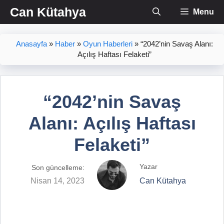
İçeriğe
Can Kütahya
Menu
atla
Anasayfa
»
Haber
»
Oyun Haberleri
»
“2042’nin Savaş Alanı:
Açılış Haftası Felaketi”
“2042’nin Savaş
Alanı: Açılış Haftası
Felaketi”
Yazar
Son güncelleme:
Nisan 14, 2023
Can Kütahya