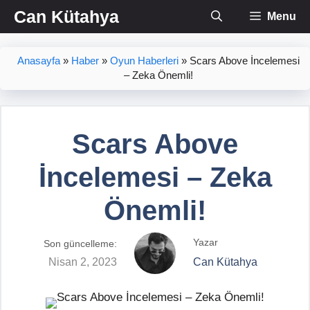
İçeriğe
Can Kütahya
Menu
atla
Anasayfa
»
Haber
»
Oyun Haberleri
»
Scars Above İncelemesi
– Zeka Önemli!
Scars Above
İncelemesi – Zeka
Önemli!
Yazar
Son güncelleme:
Nisan 2, 2023
Can Kütahya