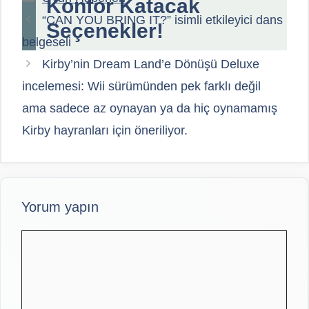
Konfor Katacak
“CAN YOU BRING IT?” isimli etkileyici dans
Seçenekler!
belgeseli
Kirby’nin Dream Land’e Dönüşü Deluxe
incelemesi: Wii sürümünden pek farklı değil
ama sadece az oynayan ya da hiç oynamamış
Kirby hayranları için öneriliyor.
Yorum yapın
Yorum