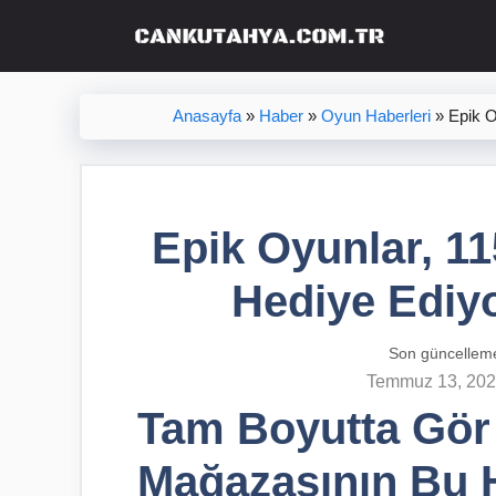
İçeriğe
atla
Anasayfa
»
Haber
»
Oyun Haberleri
»
Epik O
Epik Oyunlar, 1
Hediye Ediyor
Son güncellem
Temmuz 13, 20
Tam Boyutta Gör
Mağazasının Bu H