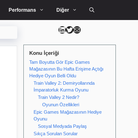
Performans
Diğer
Can Kütahya Linkedin
Can Kütahya Twitter
Can Kütahya Mail
Konu İçeriği
Tam Boyutta Gör Epic Games
Mağazasının Bu Hafta Erişime Açtığı
Hediye Oyun Belli Oldu
Train Valley 2: Demiryollarında
İmparatorluk Kurma Oyunu
Train Valley 2 Nedir?
Oyunun Özellikleri
Epic Games Mağazasının Hediye
Oyunu
Sosyal Medyada Paylaş
Sıkça Sorulan Sorular