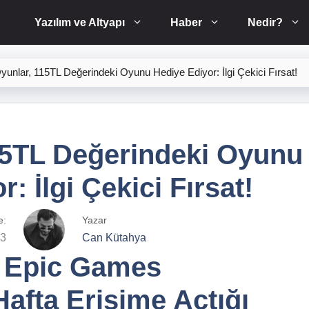
Yazılım ve Altyapı
Haber
Nedir?
yunlar, 115TL Değerindeki Oyunu Hediye Ediyor: İlgi Çekici Fırsat!
15TL Değerindeki Oyunu
: İlgi Çekici Fırsat!
e:
Yazar
23
Can Kütahya
 Epic Games
afta Erişime Açtığı