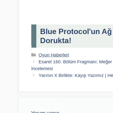
Blue Protocol'un Ağ 
Dorukta!
Kategoriler
Oyun Haberleri
Esaret 160. Bölüm Fragmanı: Meğer 
İncelemesi
Yarının X Birlikte: Kayıp Yazımız |
Yorum yapın