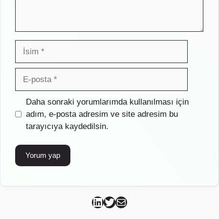
İsim
E-
posta
İnternet
Daha sonraki yorumlarımda kullanılması için
sitesi
adım, e-posta adresim ve site adresim bu
tarayıcıya kaydedilsin.
Can Kütahya Linkedin
Can Kütahya Twitter
Can Kütahya Mail