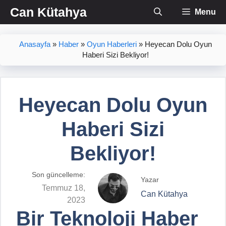
İçeriğe
Can Kütahya
Menu
atla
Anasayfa
»
Haber
»
Oyun Haberleri
»
Heyecan Dolu Oyun
Haberi Sizi Bekliyor!
Heyecan Dolu Oyun
Haberi Sizi
Bekliyor!
Son güncelleme:
Yazar
Temmuz 18,
Can Kütahya
2023
Bir Teknoloji Haber