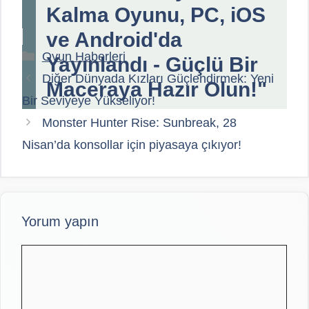
Kalma Oyunu, PC, iOS
ve Android'da
Kategoriler
Oyun Haberleri
Yayınlandı - Güçlü Bir
Diğer Dünyada Kızları Güçlendirmek: Yeni
Maceraya Hazır Olun!"
Bir Seviyeye Yükseliyor!
Monster Hunter Rise: Sunbreak, 28
Nisan’da konsollar için piyasaya çıkıyor!
Yorum yapın
Yorum