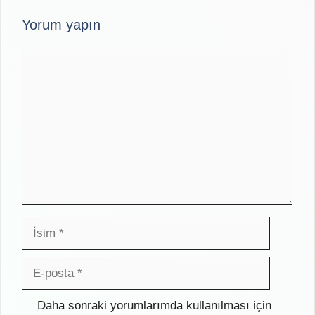
Yorum yapın
Yorum
İsim
E-
posta
İnternet
Daha sonraki yorumlarımda kullanılması için