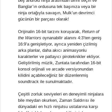
beş android ninja arasından birini seçin ve
Banglar’ın ordusuna tek başınıza veya bir
ninja ortağıyla savaşın, Mulk’un devrimci
gücünün bir parçası olarak!
Orijinalin 16-bit tarzını koruyarak,
Return of
the Warriors
oynanabilir alanını 4:3’ten geniş
16:9’a genişletiyor, ayrıca yeniden çizilmiş
arka planlar, daha akıcı animasyonlu
karakterler ve patlayıcı piroteknikler ekliyor.
Geliştirilmiş müzik, Zuntata tarafından 16-bit
konsol orijinali ve arcade versiyonundan
kilidini açabileceğiniz bir düzenlenmiş
soundtrack ile sunulmaktadır.
Çeşitli zorluk seviyeleri en deneyimli ninjalara
bile meydan okurken, Zaman Saldırısı ile
dünyadaki en hızlı ninjutsu ustalarına karşı