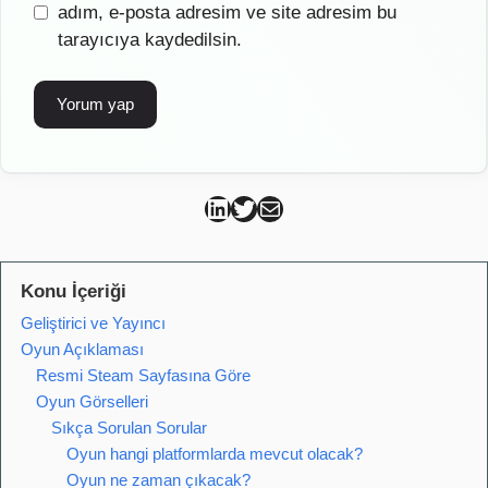
sitesi
adım, e-posta adresim ve site adresim bu
tarayıcıya kaydedilsin.
Can Kütahya Linkedin
Can Kütahya Twitter
Can Kütahya Mail
Konu İçeriği
Geliştirici ve Yayıncı
Oyun Açıklaması
Resmi Steam Sayfasına Göre
Oyun Görselleri
Sıkça Sorulan Sorular
Oyun hangi platformlarda mevcut olacak?
Oyun ne zaman çıkacak?