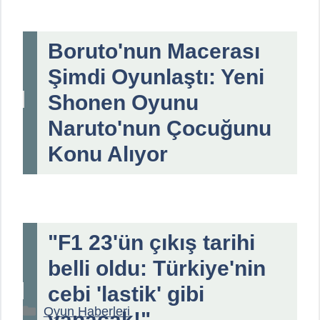
Boruto'nun Macerası
Şimdi Oyunlaştı: Yeni
Shonen Oyunu
Naruto'nun Çocuğunu
Konu Alıyor
"F1 23'ün çıkış tarihi
belli oldu: Türkiye'nin
cebi 'lastik' gibi
Kategoriler
Oyun Haberleri
yanacak!"