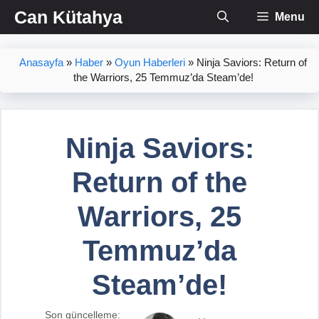
İçeriğe
Can Kütahya
Menu
atla
Anasayfa
»
Haber
»
Oyun Haberleri
»
Ninja Saviors: Return of
the Warriors, 25 Temmuz’da Steam’de!
Ninja Saviors:
Return of the
Warriors, 25
Temmuz’da
Steam’de!
Son güncelleme: