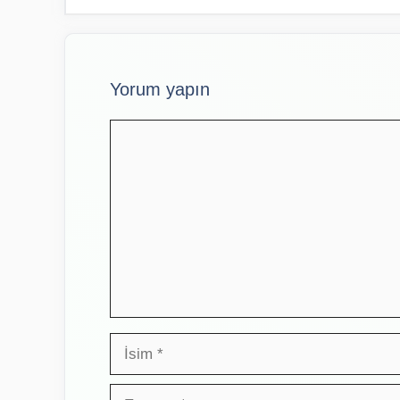
Yorum yapın
Yorum
İsim
E-