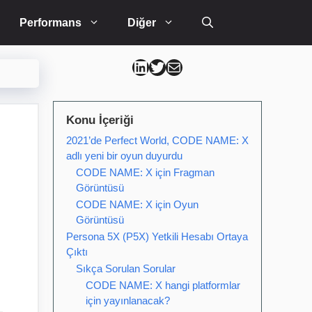
Performans
Diğer
Can Kütahya Linkedin
Can Kütahya Twitter
Can Kütahya Mail
Konu İçeriği
2021’de Perfect World, CODE NAME: X
adlı yeni bir oyun duyurdu
CODE NAME: X için Fragman
Görüntüsü
CODE NAME: X için Oyun
Görüntüsü
Persona 5X (P5X) Yetkili Hesabı Ortaya
Çıktı
Sıkça Sorulan Sorular
CODE NAME: X hangi platformlar
için yayınlanacak?