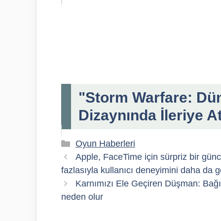
"Storm Warfare: Dün
Dizaynında İleriye A
Kategoriler
Oyun Haberleri
Apple, FaceTime için sürpriz bir günc
fazlasıyla kullanıcı deneyimini daha da gel
Karnımızı Ele Geçiren Düşman: Bağır
neden olur