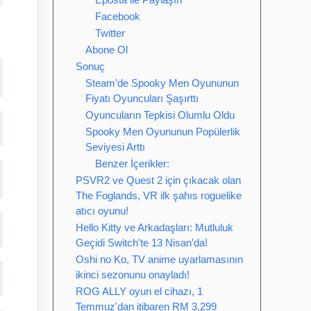
Facebook
Twitter
Abone Ol
Sonuç
Steam’de Spooky Men Oyununun
Fiyatı Oyuncuları Şaşırttı
Oyuncuların Tepkisi Olumlu Oldu
Spooky Men Oyununun Popülerlik
Seviyesi Arttı
Benzer İçerikler:
PSVR2 ve Quest 2 için çıkacak olan
The Foglands, VR ilk şahıs roguelike
atıcı oyunu!
Hello Kitty ve Arkadaşları: Mutluluk
Geçidi Switch'te 13 Nisan'da!
Oshi no Ko, TV anime uyarlamasının
ikinci sezonunu onayladı!
ROG ALLY oyun el cihazı, 1
Temmuz'dan itibaren RM 3,299