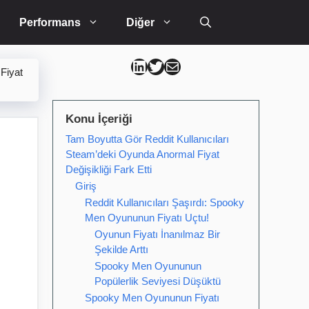
Performans
Diğer
Can Kütahya Linkedin
Can Kütahya Twitter
Can Kütahya Mail
Fiyat
Konu İçeriği
Tam Boyutta Gör Reddit Kullanıcıları
Steam’deki Oyunda Anormal Fiyat
Değişikliği Fark Etti
Giriş
Reddit Kullanıcıları Şaşırdı: Spooky
Men Oyununun Fiyatı Uçtu!
Oyunun Fiyatı İnanılmaz Bir
Şekilde Arttı
Spooky Men Oyununun
Popülerlik Seviyesi Düşüktü
Spooky Men Oyununun Fiyatı