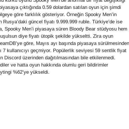
lu korku oyunu Spooky Men’de anormal bir fiyat değişikliği
, piyasaya çıktığında 0.59 dolardan satılan oyun için şimdi
ölgeye göre farklılık gösteriyor. Örneğin Spooky Men’in
n Rusya’daki güncel fiyatı 9.999.999 ruble. Türkiye’de ise
ıkla, Spooky Men’i piyasaya süren Bloody Bear stüdyosu hem
şulsun diye fiyatı ütopik şekilde yükseltti. Zira oyun
 SteamDB’ye göre, Mayıs ayı başında piyasaya sürülmesinde
 kullanıcıyı geçmiyor. Popülerlik seviyesi 59 sentlik fiyat
nın Discord üzerinden dağıtılmasından bile etkilenmedi.
iler ve hatta oyun hakkında olumlu geri bildirimler
ytingi %62’ye yükseldi.