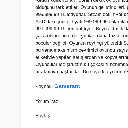
Reddit kullanıcıları, Steam’deki çok oyuncu
olduğunu fark ettiler. Oyunun geliştiricileri
999.999.99 TL istiyorlar. Steam’deki fiyat b
ABD’deki güncel fiyatı 999.999.99 dolar ike
999.999.99 TL’den satılıyor. Büyük olasıl
şaka olsun, hem de oyunları daha fazla konu
popüler değildi. Oyunun reytingi yükseldi
bu yana maksimum çevrimiçi oyuncu sayısı 7
etiketiyle yapılan satışlardan ve kopyaları
Oyuncular ise şirketin bu şakasını benimsed
bırakmaya başladılar. Bu sayede oyunun re
Gamerant
Kaynak:
Yorum Yaz
Paylaş