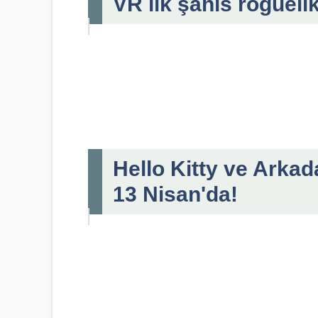
VR ilk şahıs rogueli
Hello Kitty ve Arkad
13 Nisan'da!