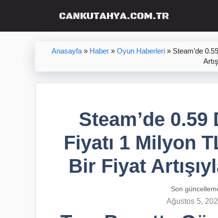
İçeriğe
atla
Anasayfa
»
Haber
»
Oyun Haberleri
»
Steam’de 0.59 
Artış
Steam’de 0.59 
Fiyatı 1 Milyon T
Bir Fiyat Artışıy
Son güncellem
Ağustos 5, 20