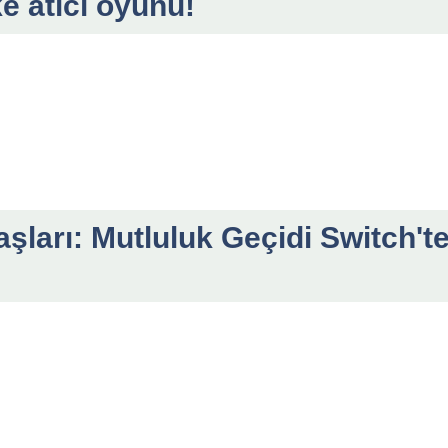
ke atıcı oyunu!
aşları: Mutluluk Geçidi Switch't