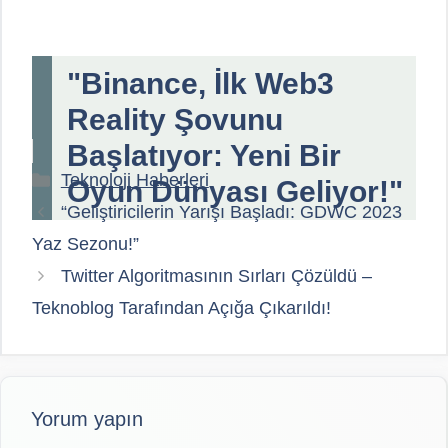
"Binance, İlk Web3
Reality Şovunu
Başlatıyor: Yeni Bir
Kategoriler
Teknoloji Haberleri
Oyun Dünyası Geliyor!"
“Geliştiricilerin Yarışı Başladı: GDWC 2023
Yaz Sezonu!”
Twitter Algoritmasının Sırları Çözüldü –
Teknoblog Tarafından Açığa Çıkarıldı!
Yorum yapın