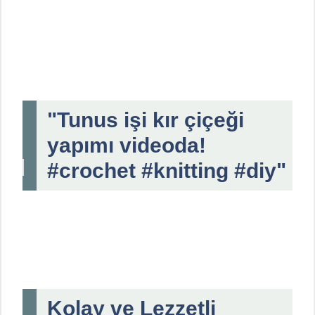
"Tunus işi kır çiçeği
yapımı videoda!
#crochet #knitting #diy"
Kolay ve Lezzetli