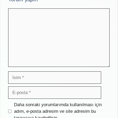
Yorum
İsim
E-
posta
İnternet
Daha sonraki yorumlarımda kullanılması için
sitesi
adım, e-posta adresim ve site adresim bu
tarayıcıya kaydedilsin.