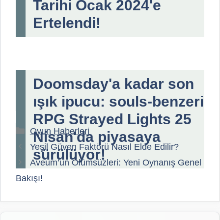
Tarihi Ocak 2024'e
Ertelendi!
Doomsday'a kadar son
ışık ipucu: souls-benzeri
RPG Strayed Lights 25
Kategoriler
Oyun Haberleri
Nisan'da piyasaya
Yeşil Güven Faktörü Nasıl Elde Edilir?
sürülüyor!
Aveum’un Ölümsüzleri: Yeni Oynanış Genel
Bakışı!