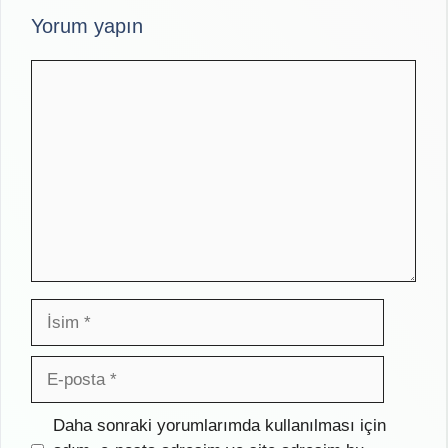
Yorum yapın
Yorum
İsim
E-
posta
İnternet
Daha sonraki yorumlarımda kullanılması için