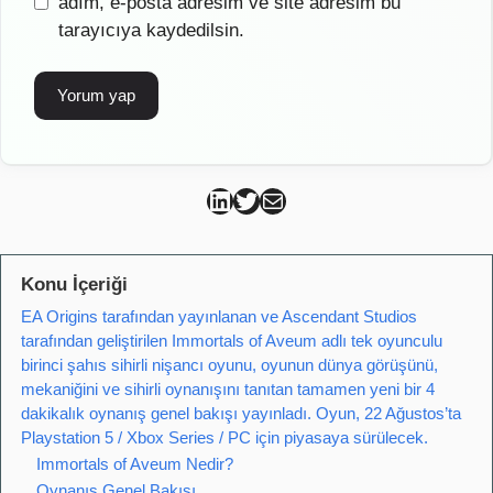
sitesi
adım, e-posta adresim ve site adresim bu
tarayıcıya kaydedilsin.
Can Kütahya Linkedin
Can Kütahya Twitter
Can Kütahya Mail
Konu İçeriği
EA Origins tarafından yayınlanan ve Ascendant Studios
tarafından geliştirilen Immortals of Aveum adlı tek oyunculu
birinci şahıs sihirli nişancı oyunu, oyunun dünya görüşünü,
mekaniğini ve sihirli oynanışını tanıtan tamamen yeni bir 4
dakikalık oynanış genel bakışı yayınladı. Oyun, 22 Ağustos’ta
Playstation 5 / Xbox Series / PC için piyasaya sürülecek.
Immortals of Aveum Nedir?
Oynanış Genel Bakışı