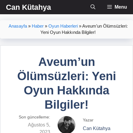
İçeriğe
Can Kütahya
Menu
atla
Anasayfa
»
Haber
»
Oyun Haberleri
»
Aveum’un Ölümsüzleri:
Yeni Oyun Hakkında Bilgiler!
Aveum’un
Ölümsüzleri: Yeni
Oyun Hakkında
Bilgiler!
Son güncelleme:
Yazar
Ağustos 5,
Can Kütahya
2023