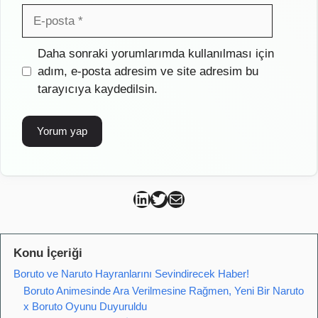
E-
posta
İnternet
Daha sonraki yorumlarımda kullanılması için
sitesi
adım, e-posta adresim ve site adresim bu
tarayıcıya kaydedilsin.
Can Kütahya Linkedin
Can Kütahya Twitter
Can Kütahya Mail
Konu İçeriği
Boruto ve Naruto Hayranlarını Sevindirecek Haber!
Boruto Animesinde Ara Verilmesine Rağmen, Yeni Bir Naruto
x Boruto Oyunu Duyuruldu