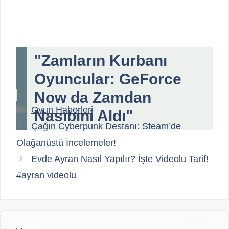
"Zamların Kurbanı
Oyuncular: GeForce
Now da Zamdan
Kategoriler
Oyun Haberleri
Nasibini Aldı"
Çağın Cyberpunk Destanı: Steam’de
Olağanüstü İncelemeler!
Evde Ayran Nasıl Yapılır? İşte Videolu Tarif!
#ayran videolu