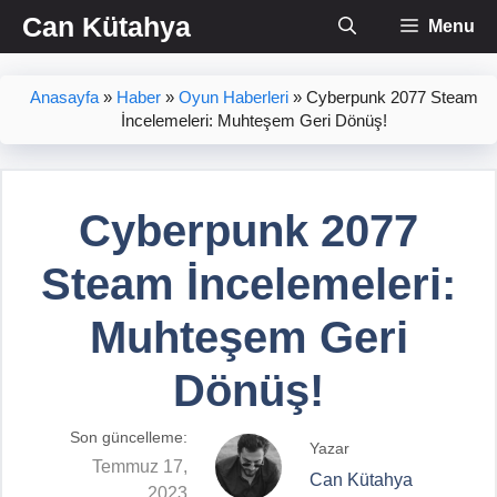
İçeriğe
Can Kütahya
Menu
atla
Anasayfa
»
Haber
»
Oyun Haberleri
»
Cyberpunk 2077 Steam
İncelemeleri: Muhteşem Geri Dönüş!
Cyberpunk 2077
Steam İncelemeleri:
Muhteşem Geri
Dönüş!
Son güncelleme:
Yazar
Temmuz 17,
Can Kütahya
2023