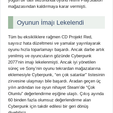
yoğun bir tatil sezonunda oyunu resmi PlayStation
mağazasından kaldırmaya karar vermişti.
Oyunun İmajı Lekelendi
Tüm bu eksikliklere rağmen CD Projekt Red,
sayısız hata düzeltmesi ve yamalar yayınlayarak
oyunu hızla toparlamayı başardı. Ancak darbe artık
yenilmiş ve oyuncuların gözünde Cyberpunk
2077’nin imajı lekelenmişti. Ancak iyi yönetilen
süreç ve Sony’nin oyunu tekrardan mağazalarına
eklemesiyle Cyberpunk, “en çok satanlar” listesinin
zirvesine ulaşmayı bile başardı. Aradan geçen üç
yılın ardından ise oyun nihayet Steam’de “Çok
Olumlu” değerlendirme eşiğine ulaştı. Çıkış ayında
60 binden fazla olumsuz değerlendirme alan
Cyberpunk için takdir edilesi bir geri dönüş
diyebiliriz.