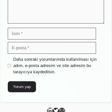
İsim
E-
posta
İnternet
Daha sonraki yorumlarımda kullanılması için
sitesi
adım, e-posta adresim ve site adresim bu
tarayıcıya kaydedilsin.
Can Kütahya Linkedin
Can Kütahya Twitter
Can Kütahya Mail