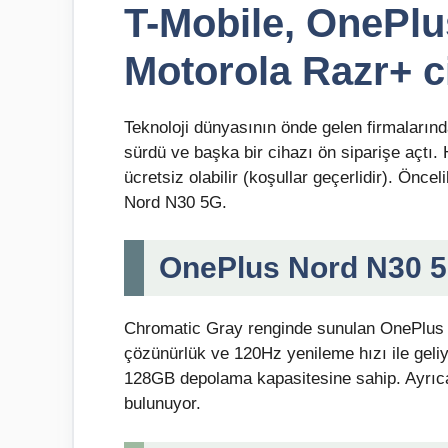
T-Mobile, OnePl
Motorola Razr+ cih
Teknoloji dünyasının önde gelen firmalarınd
sürdü ve başka bir cihazı ön siparişe açtı. 
ücretsiz olabilir (koşullar geçerlidir). Önc
Nord N30 5G.
OnePlus Nord N30 5G
Chromatic Gray renginde sunulan OnePlus
çözünürlük ve 120Hz yenileme hızı ile gel
128GB depolama kapasitesine sahip. Ayrıca
bulunuyor.