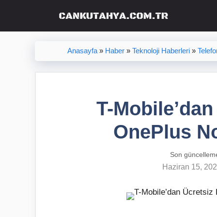
İçeriğe
atla
Anasayfa
»
Haber
»
Teknoloji Haberleri
»
Telefo
T-Mobile’dan
OnePlus No
Son güncellem
Haziran 15, 20