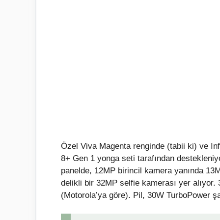
Özel Viva Magenta renginde (tabii ki) ve I
8+ Gen 1 yonga seti tarafından destekleni
panelde, 12MP birincil kamera yanında 13M
delikli bir 32MP selfie kamerası yer alıyo
(Motorola’ya göre). Pil, 30W TurboPower şarj